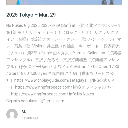
2025 Tokyo – Mar. 29
No Nukes Gig 2025 2025/3/29 (Sat.) at 下北沢 北沢タウンホール
第1部 モナリザヘイトミー！！（ロックトリオ） サクラサクワ
イア（合唱） 第2部 ナターシャ・グジー（歌･バンドゥーラ） マ
レー飛鳥（歌･Violin） 井上鑑（作編曲・キーボード） 四家卯大
（チェロ） 第3部＋Finale 山木秀夫＋Yamaki Collection（打楽器
アンサンブル） 三沢またろう＋三沢打楽器塾（打楽器アンサン
ブル） ほか ロビーOpen・ホワイエ企画Start 17:00 Open 17:30
/ Start 18:00 4,000 yen 全席自由 ご予約 ［世田谷サービス公
社］https://www.cnplayguide.com/setagaya ［NNG公式サイ
ト］ https://www.nngforpeace.com/ NNG オフィシャルサイ
ト https://www.nngforpeace.com/ info:No Nukes
Gig info.nonukesgig@gmail.com
Ak
2 years ago