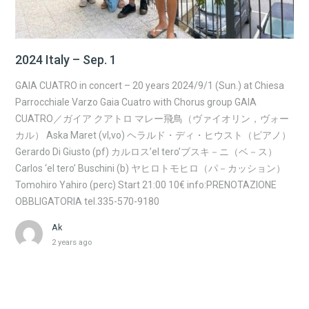
2024 Italy – Sep. 1
GAIA CUATRO in concert – 20 years 2024/9/1 (Sun.) at Chiesa
Parrocchiale Varzo Gaia Cuatro with Chorus group GAIA
CUATRO／ガイア クアトロ マレー飛鳥（ヴァイオリン，ヴォー
カル） Aska Maret (vl,vo) ヘラルド・ディ・ヒウスト（ピアノ）
Gerardo Di Giusto (pf) カルロス’el tero’ブスキ－ニ（ベ－ス）
Carlos ‘el tero’ Buschini (b) ヤヒロトモヒロ（パ－カッション）
Tomohiro Yahiro (perc) Start 21:00 10€ info:PRENOTAZIONE
OBBLIGATORIA tel.335-570-9180
Ak
2 years ago