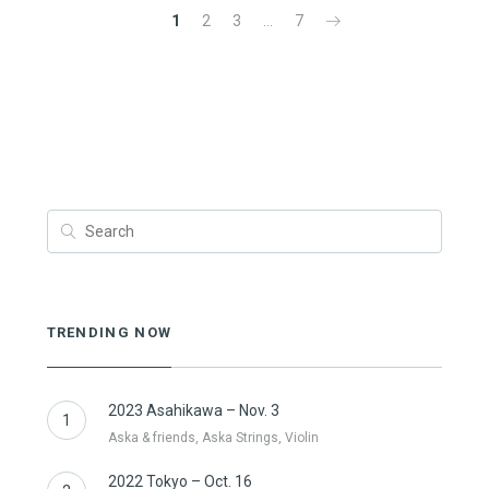
1
2
3
…
7
TRENDING NOW
2023 Asahikawa – Nov. 3
1
Aska & friends, Aska Strings, Violin
2022 Tokyo – Oct. 16