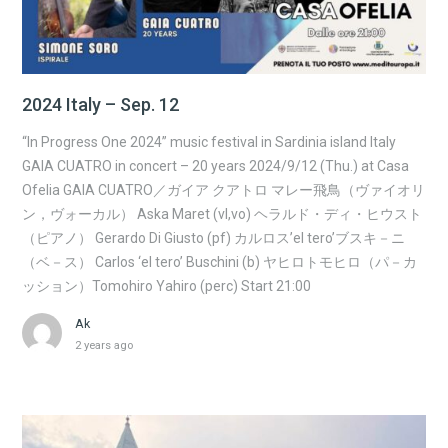
2024 Italy – Sep. 12
“In Progress One 2024” music festival in Sardinia island Italy
GAIA CUATRO in concert – 20 years 2024/9/12 (Thu.) at Casa
Ofelia GAIA CUATRO／ガイア クアトロ マレー飛鳥（ヴァイオリ
ン，ヴォーカル） Aska Maret (vl,vo) ヘラルド・ディ・ヒウスト
（ピアノ） Gerardo Di Giusto (pf) カルロス’el tero’ブスキ－ニ
（ベ－ス） Carlos ‘el tero’ Buschini (b) ヤヒロトモヒロ（パ－カ
ッション）Tomohiro Yahiro (perc) Start 21:00
Ak
2 years ago