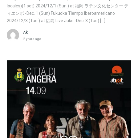
locales)(1 set) 2024/12/1 (Sun.) at 福岡 ラテン文化センター テ
ィエンポ -Dec. 1 (Sun) Fukuoka Tiempo Iberoamericano
2024/12/3 (Tue.) at 広島 Live Juke -Dec. 3 (Tue) […]
Ak
2 years ago