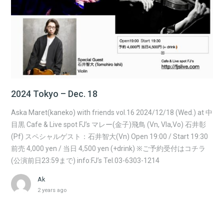
2024 Tokyo – Dec. 18
Aska Maret(kaneko) with friends vol.16 2024/12/18 (Wed.) at 中
目黒 Cafe & Live spot FJ’s マレー(金子)飛鳥 (Vn, Vla,Vo) 石井彰
(Pf) スペシャルゲスト：石井智大(Vn) Open 19:00 / Start 19:30
前売 4,000 yen / 当日 4,500 yen (+drink) ※ご予約受付はコチラ
(公演前日23:59まで) info:FJ’s Tel.03-6303-1214
Ak
2 years ago