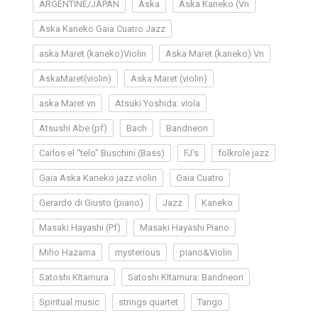
ARGENTINE/JAPAN
Aska
Aska Kaneko (Vn
Aska Kaneko Gaia Cuatro Jazz
aska Maret (kaneko)Violin
Aska Maret (kaneko) Vn
AskaMaret(violin)
Aska Maret (violin)
aska Maret vn
Atsuki Yoshida: viola
Atsushi Abe (pf)
Bach
Bandneon
Carlos el “telo” Buschini (Bass)
FJ's
folkrole jazz
Gaia Aska Kaneko jazz violin
Gaia Cuatro
Gerardo di Giusto (piano)
Jazz
Kaneko
Masaki Hayashi (Pf)
Masaki Hayashi Piano
Miho Hazama
mysterious
piano&Violin
Satoshi KItamura
Satoshi KItamura: Bandneon
Spiritual music
strings quartet
Tango