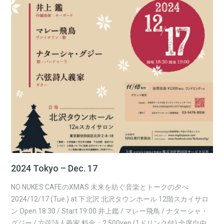
2024 Tokyo – Dec. 17
NO NUKES CAFEのXMAS 未来を紡ぐ音楽とトークの夕べ
2024/12/17 (Tue.) at 下北沢 北沢タウンホール 12階スカイサロ
ン Open 18:30 / Start 19:00 井上鑑 / マレー飛鳥 / ナターシャ・
グジー / 六弦詩人義家 料金：2,500yen (1ドリンク付) 全席自由