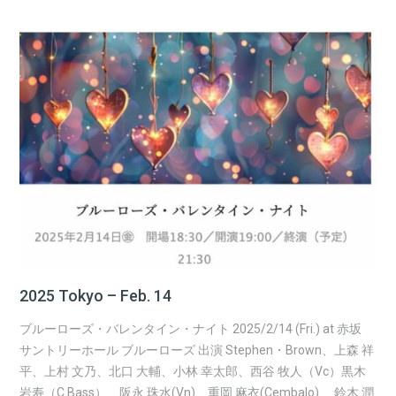
2025 Tokyo – Feb. 14
ブルーローズ・バレンタイン・ナイト 2025/2/14 (Fri.) at 赤坂
サントリーホール ブルーローズ 出演 Stephen・Brown、上森 祥
平、上村 文乃、北口 大輔、小林 幸太郎、西谷 牧人（Vc）黒木
岩寿（C.Bass）、阪永 珠水(Vn)、重岡 麻衣(Cembalo) 、鈴木 潤