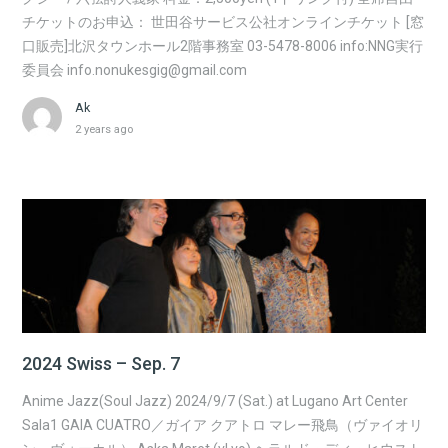
チケットのお申込： 世田谷サービス公社オンラインチケット [窓
口販売]北沢タウンホール2階事務室 03-5478-8006 info:NNG実行
委員会 info.nonukesgig@gmail.com
Ak
2 years ago
2024 Swiss – Sep. 7
Anime Jazz(Soul Jazz) 2024/9/7 (Sat.) at Lugano Art Center
Sala1 GAIA CUATRO／ガイア クアトロ マレー飛鳥（ヴァイオリ