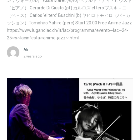
ン，ヴォーカル） Aska Maret (vl,vo) ヘラルド・ディ・ヒウスト
（ピアノ） Gerardo Di Giusto (pf) カルロス’el tero’ブスキ－ニ
（ベ－ス） Carlos ‘el tero’ Buschini (b) ヤヒロトモヒロ（パ－カ
ッション）Tomohiro Yahiro (perc) Start 20:00 Free Anime Jazz
https://www.luganolac.ch/it/lac/programma/evento~lac~24-
25~s~lacinfesta~anime-jazz~.html
Ak
2 years ago