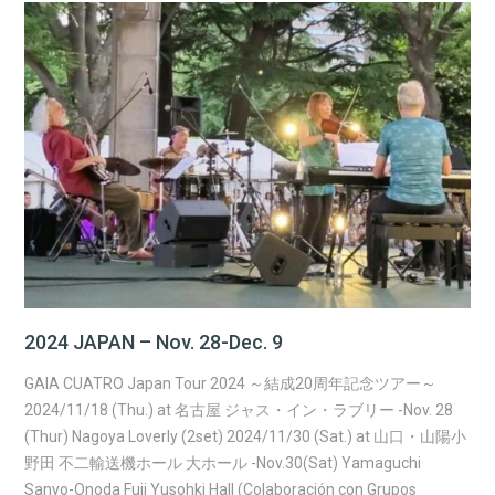
2024 JAPAN – Nov. 28-Dec. 9
GAIA CUATRO Japan Tour 2024 ～結成20周年記念ツアー～
2024/11/18 (Thu.) at 名古屋 ジャス・イン・ラブリー -Nov. 28
(Thur) Nagoya Loverly (2set) 2024/11/30 (Sat.) at 山口・山陽小
野田 不二輸送機ホール 大ホール -Nov.30(Sat) Yamaguchi
Sanyo-Onoda Fuji Yusohki Hall (Colaboración con Grupos