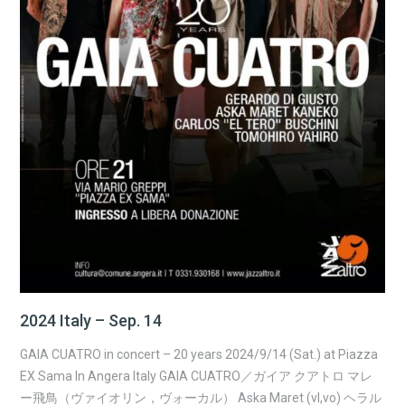
2024 Italy – Sep. 14
GAIA CUATRO in concert – 20 years 2024/9/14 (Sat.) at Piazza
EX Sama In Angera Italy GAIA CUATRO／ガイア クアトロ マレ
ー飛鳥（ヴァイオリン，ヴォーカル） Aska Maret (vl,vo) ヘラル