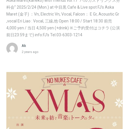
Aska Maret(kaneko) with friends vol.17 “ハルカストリングス分
科会” 2025/2/24 (Mon.) at 中目黒 Cafe & Live spot FJ’s Aska
Maret (金子) ：Vn, Electric Vn, Vocal, Falcon： E Gr, Acoustic Gr
,vocal Eri Liao : Vocal, 三線,他 Open 18:00 / Start 18:30 前売
4,000 yen / 当日 4,500 yen (+drink) ※ご予約受付はコチラ (公演
前日23:59まで) info:FJ’s Tel.03-6303-1214
Ak
2 years ago