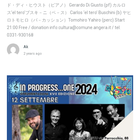
ド・ディ・ヒウスト（ピアノ） Gerardo Di Giusto (pf) カルロ
ス’el tero’ブスキ－ニ（ベ－ス） Carlos ‘el tero’ Buschini (b) ヤヒ
ロトモヒロ（パ－カッション）Tomohiro Yahiro (perc) Start
21:00 Free / donation info:cultura@comune.angera.it / tel.
0331-930168
Ak
2 years ago