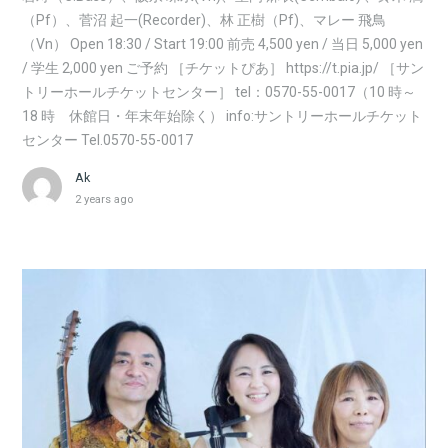
（Pf）、菅沼 起一(Recorder)、林 正樹（Pf)、マレー 飛鳥
（Vn） Open 18:30 / Start 19:00 前売 4,500 yen / 当日 5,000 yen
/ 学生 2,000 yen ご予約 ［チケットぴあ］ https://t.pia.jp/ ［サン
トリーホールチケットセンター］ tel：0570-55-0017（10 時～
18 時 休館日・年末年始除く） info:サントリーホールチケット
センター Tel.0570-55-0017
Ak
2 years ago