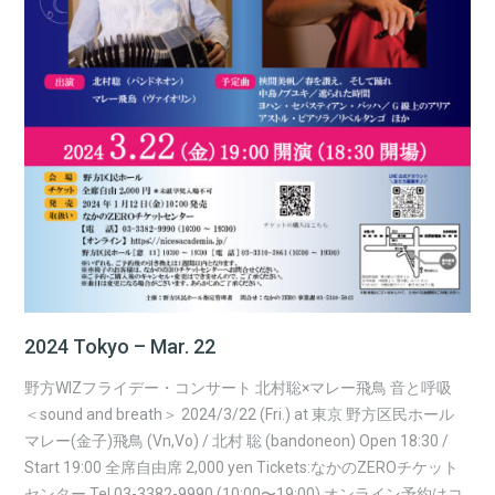
2024 Tokyo – Mar. 22
野方WIZフライデー・コンサート 北村聡×マレー飛鳥 音と呼吸
＜sound and breath＞ 2024/3/22 (Fri.) at 東京 野方区民ホール
マレー(金子)飛鳥 (Vn,Vo) / 北村 聡 (bandoneon) Open 18:30 /
Start 19:00 全席自由席 2,000 yen Tickets:なかのZEROチケット
センター Tel.03-3382-9990 (10:00〜19:00) オンライン予約はコ