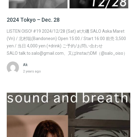
2024 Tokyo – Dec. 28
LISTEN OISO! #19 2024/12/28 (Sat) at大磯 SALO Aska Maret
(Vn) / 北村聡(Bandoneon) Open 15:00 / Start 16:00 前売 3,500
yen / 当日 4,000 yen (+drink) ご予約/お問い合わせ
SALO talk.to.salo@gmail.com、又はInstaのDM（@salo_oiso）
Ak
2 years ago