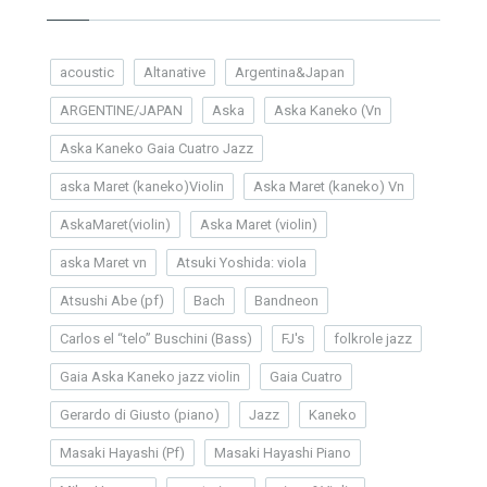
acoustic
Altanative
Argentina&Japan
ARGENTINE/JAPAN
Aska
Aska Kaneko (Vn
Aska Kaneko Gaia Cuatro Jazz
aska Maret (kaneko)Violin
Aska Maret (kaneko) Vn
AskaMaret(violin)
Aska Maret (violin)
aska Maret vn
Atsuki Yoshida: viola
Atsushi Abe (pf)
Bach
Bandneon
Carlos el “telo” Buschini (Bass)
FJ's
folkrole jazz
Gaia Aska Kaneko jazz violin
Gaia Cuatro
Gerardo di Giusto (piano)
Jazz
Kaneko
Masaki Hayashi (Pf)
Masaki Hayashi Piano