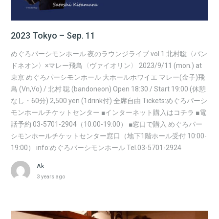
2023 Tokyo – Sep. 11
めぐろパーシモンホール 夜のラウンジライブ vol.1 北村聡〈バン
ドネオン〉×マレー飛鳥〈ヴァイオリン〉 2023/9/11 (mon.) at
東京 めぐろパーシモンホール 大ホールホワイエ マレー(金子)飛
鳥 (Vn,Vo) / 北村 聡 (bandoneon) Open 18:30 / Start 19:00 (休憩
なし・60分) 2,500 yen (1drink付) 全席自由 Tickets:めぐろパーシ
モンホールチケットセンター ■インターネット購入はコチラ ■電
話予約 03-5701-2904（10:00-19:00） ■窓口で購入 めぐろパー
シモンホールチケットセンター窓口（地下1階ホール受付 10:00-
19:00） info:めぐろパーシモンホール Tel.03-5701-2924
Ak
3 years ago