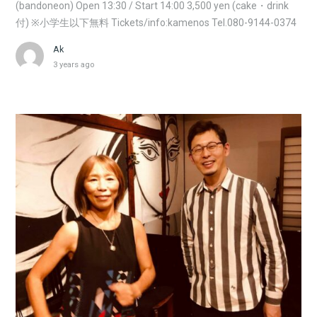
(bandoneon) Open 13:30 / Start 14:00 3,500 yen (cake・drink
付) ※小学生以下無料 Tickets/info:kamenos Tel.080-9144-0374
Ak
3 years ago