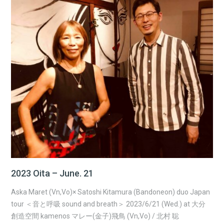
2023 Oita – June. 21
Aska Maret (Vn,Vo)× Satoshi Kitamura (Bandoneon) duo Japan
tour ＜音と呼吸 sound and breath＞ 2023/6/21 (Wed.) at 大分
創造空間 kamenos マレー(金子)飛鳥 (Vn,Vo) / 北村 聡