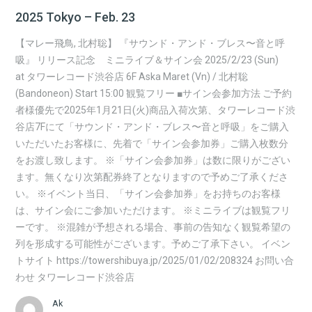
2025 Tokyo – Feb. 23
【マレー飛鳥, 北村聡】 『サウンド・アンド・ブレス〜音と呼
吸』 リリース記念 ミニライブ＆サイン会 2025/2/23 (Sun)
at タワーレコード渋谷店 6F Aska Maret (Vn) / 北村聡
(Bandoneon) Start 15:00 観覧フリー ■サイン会参加方法 ご予約
者様優先で2025年1月21日(火)商品入荷次第、タワーレコード渋
谷店7Fにて「サウンド・アンド・ブレス〜音と呼吸」をご購入
いただいたお客様に、先着で「サイン会参加券」ご購入枚数分
をお渡し致します。 ※「サイン会参加券」は数に限りがござい
ます。無くなり次第配券終了となりますので予めご了承くださ
い。 ※イベント当日、「サイン会参加券」をお持ちのお客様
は、サイン会にご参加いただけます。 ※ミニライブは観覧フリ
ーです。 ※混雑が予想される場合、事前の告知なく観覧希望の
列を形成する可能性がございます。予めご了承下さい。 イベン
トサイト https://towershibuya.jp/2025/01/02/208324 お問い合
わせ タワーレコード渋谷店
Ak