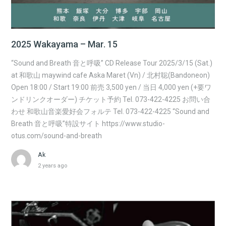
2025 Wakayama – Mar. 15
“Sound and Breath 音と呼吸” CD Release Tour 2025/3/15 (Sat.)
at 和歌山 maywind cafe Aska Maret (Vn) / 北村聡(Bandoneon)
Open 18:00 / Start 19:00 前売 3,500 yen / 当日 4,000 yen (+要ワ
ンドリンクオーダー) チケット予約 Tel. 073-422-4225 お問い合
わせ 和歌山音楽愛好会フォルテ Tel. 073-422-4225 “Sound and
Breath 音と呼吸”特設サイト https://www.studio-
otus.com/sound-and-breath
Ak
2 years ago