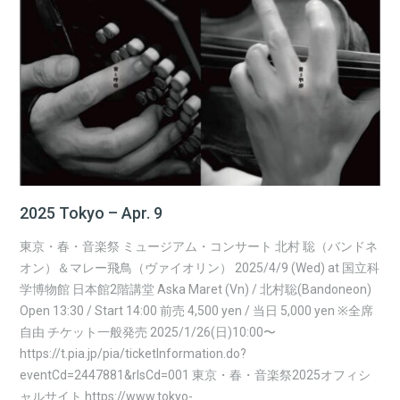
2025 Tokyo – Apr. 9
東京・春・音楽祭 ミュージアム・コンサート 北村 聡（バンドネ
オン）＆マレー飛鳥（ヴァイオリン） 2025/4/9 (Wed) at 国立科
学博物館 日本館2階講堂 Aska Maret (Vn) / 北村聡(Bandoneon)
Open 13:30 / Start 14:00 前売 4,500 yen / 当日 5,000 yen ※全席
自由 チケット一般発売 2025/1/26(日)10:00〜
https://t.pia.jp/pia/ticketInformation.do?
eventCd=2447881&rlsCd=001 東京・春・音楽祭2025オフィシ
ャルサイト https://www.tokyo-