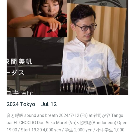
2024 Tokyo – Jul. 12
音と呼吸 sound and breath 2024/7/12 (Fri) at 雑司が谷 Tango
bar EL CHOCRO Duo Aska Maret (Vn)×北村聡(Bandoneon) Open
19:00 / Start 19:30 4,000 yen / 学生 2,000 yen / 小中学生 1,000