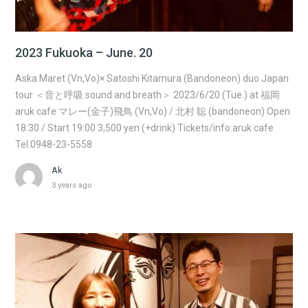
2023 Fukuoka – June. 20
Aska Maret (Vn,Vo)× Satoshi Kitamura (Bandoneon) duo Japan
tour ＜音と呼吸 sound and breath＞ 2023/6/20 (Tue.) at 福岡
aruk cafe マレー(金子)飛鳥 (Vn,Vo) / 北村 聡 (bandoneon) Open
18:30 / Start 19:00 3,500 yen (+drink) Tickets/info:aruk cafe
Tel.0948-23-5558
Ak
3 years ago