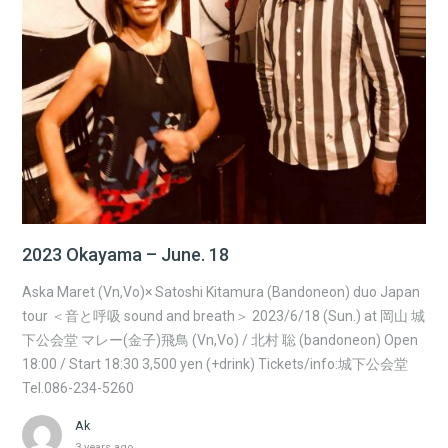
2023 Okayama – June. 18
Aska Maret (Vn,Vo)× Satoshi Kitamura (Bandoneon) duo Japan
tour ＜音と呼吸 sound and breath＞ 2023/6/18 (Sun.) at 岡山 城
下公会堂 マレー(金子)飛鳥 (Vn,Vo) / 北村 聡 (bandoneon) Open
18:00 / Start 18:30 3,500 yen (+drink) Tickets/info:城下公会堂
Tel.086-234-5260
Ak
3 years ago