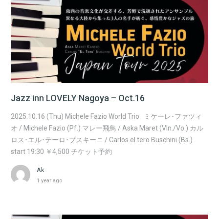
Jazz inn LOVELY Nagoya – Oct.16
2025.10.16 (Thu) Michele Fazio World Trio ミケーレ･ファツィ
オ / Michele Fazio (Pf.) マレー飛鳥 / Aska Maret (Vln./Vo.) カル
ロス･エル･テーロ･ブスキーニ / Carlos el tero Buschini (Bs.)
start 19:30 ￥4,500 チケット予約
Ak
1 year ago