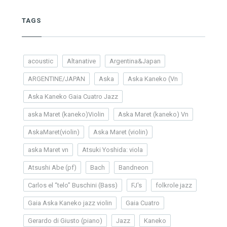
TAGS
acoustic
Altanative
Argentina&Japan
ARGENTINE/JAPAN
Aska
Aska Kaneko (Vn
Aska Kaneko Gaia Cuatro Jazz
aska Maret (kaneko)Violin
Aska Maret (kaneko) Vn
AskaMaret(violin)
Aska Maret (violin)
aska Maret vn
Atsuki Yoshida: viola
Atsushi Abe (pf)
Bach
Bandneon
Carlos el “telo” Buschini (Bass)
FJ's
folkrole jazz
Gaia Aska Kaneko jazz violin
Gaia Cuatro
Gerardo di Giusto (piano)
Jazz
Kaneko