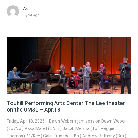
Ak
1 year ago
Touhill Performing Arts Center The Lee theater
on the UMSL – Apr.18
Friday, Apr 18, 2025 Dawn Weber’s jam session Dawn Weber
(Tp./Vo.) Aska Maret (E.Vln.) Jacob Melsha (Tb.) Reggie
Thomas (Pf./Key.) Colin Trusedell (Bs.) Andrew Bethany (Drs.)