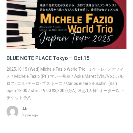
BLUE NOTE PLACE Tokyo – Oct.15
2025.10.15 (Wed) Michele Fazio World Trio ミケーレ･ファツィ
オ / Michele Fazio (Pf.) マレー飛鳥 / Aska Maret (Vln./Vo.) カル
ロス･エル･テーロ･ブスキーニ / Carlos el tero Buschini (Bs.)
open 18:00 / start 19:00 ¥3,300 (税込) ※ お1人様1オーダー以上
チケット予約
Ak
1 year ago