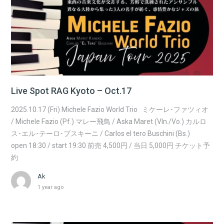
Live Spot RAG Kyoto – Oct.17
2025.10.17 (Fri) Michele Fazio World Trio ミケーレ･ファツィオ
/ Michele Fazio (Pf.) マレー飛鳥 / Aska Maret (Vln./Vo.) カルロ
ス･エル･テーロ･ブスキーニ / Carlos el tero Buschini (Bs.)
open 18:30 / start 19:30 前売 4,500円 / 当日 5,000円 チケット予
約
Ak
1 year ago