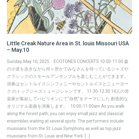
Little Creak Nature Area in St. louis Missouri USA
– May.10
Sunday, May 10, 2025 ECOTONES CONCERTS 10:00-11:00 森
の小道を歩きながら何ヶ所かでみなさんを待っているジャズや
クラシックのスモールアンサンブルを楽しむことができます。
演奏はセントルイスシンフォニーやセントルイスとニューヨー
ク のトップジャズミュージシャンです。 11:30-12:30 14人の音
楽家が集結してパビリオンにて”自然”をテーマにした 創造的な
オリジナル楽曲を演奏します。 10:00-11:00am As you walk
along the forest path, you can enjoy small jazz and classical
ensembles waiting at several spots. The performers include
musicians from the St. Louis Symphony as well as top jazz
musicians from St. Louis and New York. […]