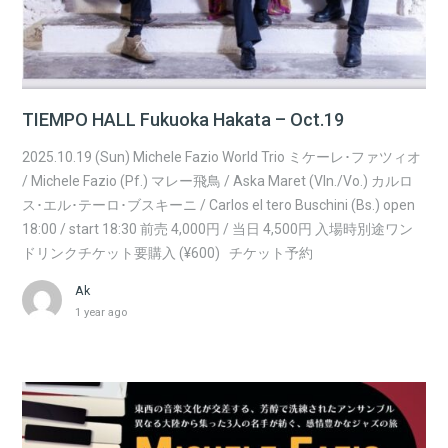
TIEMPO HALL Fukuoka Hakata – Oct.19
2025.10.19 (Sun) Michele Fazio World Trio ミケーレ･ファツィオ
/ Michele Fazio (Pf.) マレー飛鳥 / Aska Maret (Vln./Vo.) カルロ
ス･エル･テーロ･ブスキーニ / Carlos el tero Buschini (Bs.) open
18:00 / start 18:30 前売 4,000円 / 当日 4,500円 入場時別途ワン
ドリンクチケット要購入 (¥600) チケット予約
Ak
1 year ago