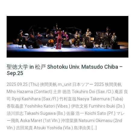
聖徳大学 in 松戸 Shotoku Univ. Matsudo Chiba –
Sep.25
2025.09.25 (Thu) 挾間美帆 m_unit 日本ツアー 2025 狭間美帆
Miho Hazama (Contact) 土井 徳浩 Tokuhiro Doi (Sax./Cl.) 庵原 良
司 Ryoji Kashihara (Sax./Fl.) 竹村直哉 Naoya Takemura (Tuba)
香取義彦 Yoshihiko Katori (Vibes.) 伊吹文裕 Fumihiro Ibuki (Ds.)
須川崇志 Takashi Sugawa (Bs.) 佐藤 浩一 Koichi Sato (Pf.) マレ
ー飛鳥 Aska Maret (1st Vln.) 沖増菜摘 Natsumi Okimasu (2nd
Vln.) 吉田篤貴 Atsuki Yoshida (Vla.) 島津由美 […]