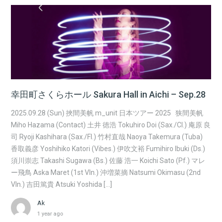
幸田町さくらホール Sakura Hall in Aichi – Sep.28
2025.09.28 (Sun) 挾間美帆 m_unit 日本ツアー 2025 狭間美帆
Miho Hazama (Contact) 土井 徳浩 Tokuhiro Doi (Sax./Cl.) 庵原 良
司 Ryoji Kashihara (Sax./Fl.) 竹村直哉 Naoya Takemura (Tuba)
香取義彦 Yoshihiko Katori (Vibes.) 伊吹文裕 Fumihiro Ibuki (Ds.)
須川崇志 Takashi Sugawa (Bs.) 佐藤 浩一 Koichi Sato (Pf.) マレ
ー飛鳥 Aska Maret (1st Vln.) 沖増菜摘 Natsumi Okimasu (2nd
Vln.) 吉田篤貴 Atsuki Yoshida […]
Ak
1 year ago