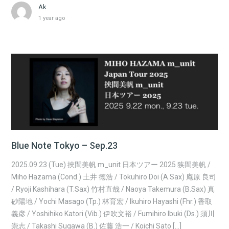
Ak
1 year ago
Blue Note Tokyo – Sep.23
2025.09.23 (Tue) 挾間美帆 m_unit 日本ツアー 2025 狭間美帆 /
Miho Hazama (Cond.) 土井 徳浩 / Tokuhiro Doi (A.Sax) 庵原 良司
/ Ryoji Kashihara (T.Sax) 竹村直哉 / Naoya Takemura (B.Sax) 真
砂陽地 / Yochi Masago (Tp.) 林育宏 / Ikuhiro Hayashi (Fhr.) 香取
義彦 / Yoshihiko Katori (Vib.) 伊吹文裕 / Fumihiro Ibuki (Ds.) 須川
崇志 / Takashi Sugawa (B.) 佐藤 浩一 / Koichi Sato […]