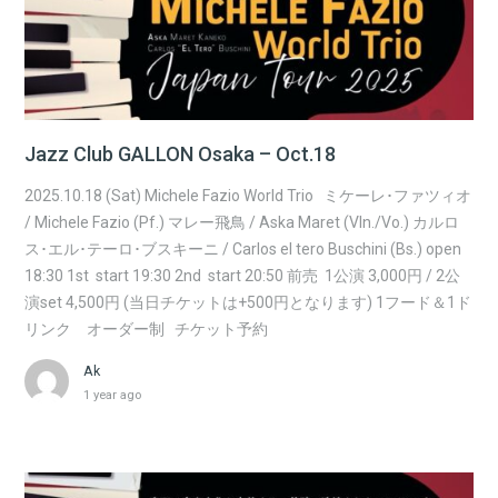
Jazz Club GALLON Osaka – Oct.18
2025.10.18 (Sat) Michele Fazio World Trio ミケーレ･ファツィオ
/ Michele Fazio (Pf.) マレー飛鳥 / Aska Maret (Vln./Vo.) カルロ
ス･エル･テーロ･ブスキーニ / Carlos el tero Buschini (Bs.) open
18:30 1st start 19:30 2nd start 20:50 前売 1公演 3,000円 / 2公
演set 4,500円 (当日チケットは+500円となります) 1フード＆1ド
リンク オーダー制 チケット予約
Ak
1 year ago