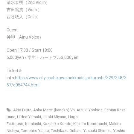
清水泰明（2nd Violin）
吉田篤貴（Viola ）
西谷牧人（Cello）
Guest
神脚（Ainu Voice）
Open 17:30 / Start 18:00
5,000yen / 学生・ハートフル3,000yen
Ticket＆
info:
https://www.city.asahikawa.hokkaido.jp/kurashi/329/348/3
57/d054744.html
Akio Fujita
,
Aska Maret (kaneko) Vn
,
Atsuki Yoshida
,
Febian Reza
pane
,
Hideo Yamaki
,
Hiroki Miyano
,
Hugo
Fattoruso
,
Kamiashi
,
Kazuhiko Kondo
,
Kiichiro Komobuchi
,
Makito
Nishiya
,
Tomohiro Yahiro
,
Toshikazu Orihara
,
Yasuaki Shimizu
,
Yoshio