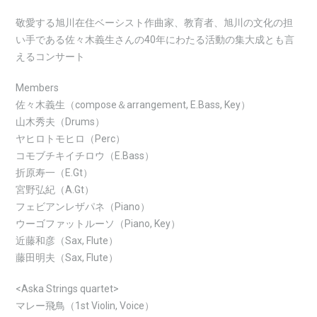
敬愛する旭川在住ベーシスト作曲家、教育者、旭川の文化の担
い手である佐々木義生さんの40年にわたる活動の集大成とも言
えるコンサート
Members
佐々木義生（compose＆arrangement, E.Bass, Key）
山木秀夫（Drums）
ヤヒロトモヒロ（Perc）
コモブチキイチロウ（E.Bass）
折原寿一（E.Gt）
宮野弘紀（A.Gt）
フェビアンレザパネ（Piano）
ウーゴファットルーソ（Piano, Key）
近藤和彦（Sax, Flute）
藤田明夫（Sax, Flute）
<Aska Strings quartet>
マレー飛鳥（1st Violin, Voice）