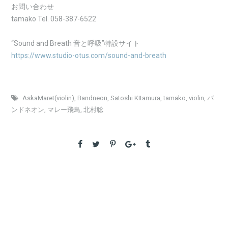
お問い合わせ
tamako Tel. 058-387-6522
“Sound and Breath 音と呼吸”特設サイト
https://www.studio-otus.com/sound-and-breath
AskaMaret(violin)
,
Bandneon
,
Satoshi KItamura
,
tamako
,
violin
,
バ
ンドネオン
,
マレー飛鳥
,
北村聡
PREVIOUS
2025 Otsu – Mar. 19
NEXT