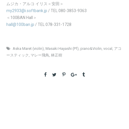
ムジカ・アルコ イリス＜安田＞
my2933@i.softbank.jp
/ TEL 080-3853-9363
＜100BAN Hall＞
hall@100ban.jp
/ TEL 078-331-1728
Aska Maret (violin)
,
Masaki Hayashi (Pf)
,
piano&Violin
,
vocal
,
アコ
ースティック
,
マレー飛鳥
,
林正樹
PREVIOUS
2023 Wakayama – Oct. 11
NEXT
2023 Hiroshima – Oct. 13