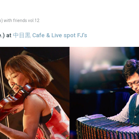
 with friends vol.12
.) at
中目黒 Cafe & Live spot FJ’s