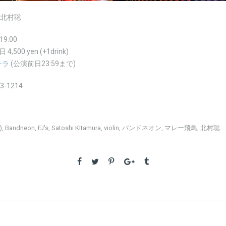
 北村聡
 19:00
 4,500 yen (+1drink)
チラ
(公演前日23:59まで)
03-1214
)
,
Bandneon
,
FJ's
,
Satoshi KItamura
,
violin
,
バンドネオン
,
マレー飛鳥
,
北村聡