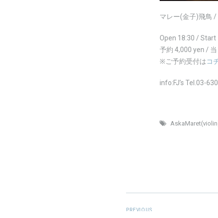
マレー(金子)飛鳥 /
Open 18:30 / Start
予約 4,000 yen / 当日
※ご予約受付は
コ
info:FJ’s Tel.
03-63
AskaMaret(violin
PREVIOUS